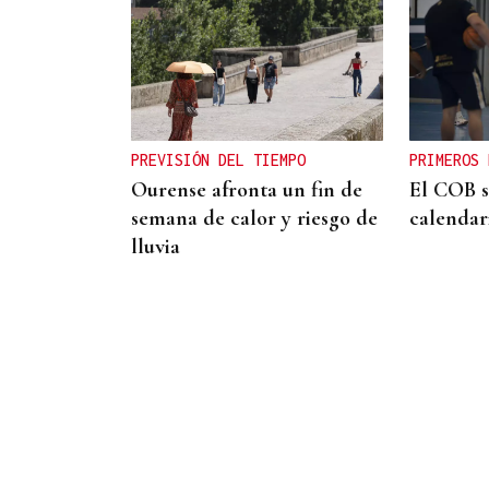
TROFEO EN ESPIÑEDO
Derrota del Arenteiro 0-3
ante el Pontevedra en un
partido de andar por casa
PREVISIÓN DEL TIEMPO
PRIMEROS 
Ourense afronta un fin de
El COB s
semana de calor y riesgo de
calendar
lluvia
Chicho Outeiriño