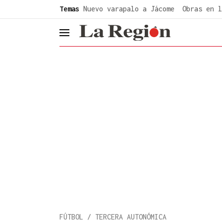
common.go-to-content
Temas
Nuevo varapalo a Jácome
Obras en l
header.menu.open
FÚTBOL / TERCERA AUTONÓMICA