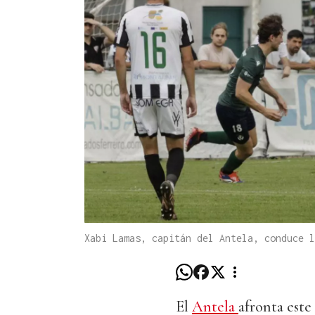
Xabi Lamas, capitán del Antela, conduce l
El
Antela
afronta este