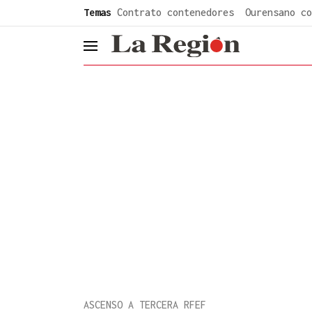
common.go-to-content
Temas
Contrato contenedores
Ourensano co
header.menu.open
ASCENSO A TERCERA RFEF