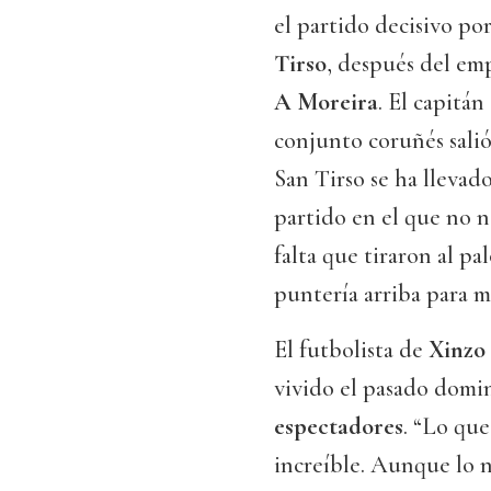
el partido decisivo por
Tirso
, después del emp
A Moreira
. El capitán
conjunto coruñés salió
San Tirso se ha llevad
partido en el que no 
falta que tiraron al p
puntería arriba para m
El futbolista de
Xinzo
vivido el pasado dom
espectadores
. “Lo qu
increíble. Aunque lo 