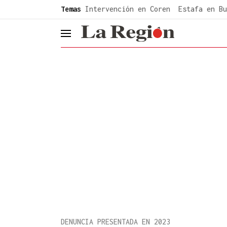
common.go-to-content
Temas
Intervención en Coren
Estafa en Bu
header.menu.open
DENUNCIA PRESENTADA EN 2023