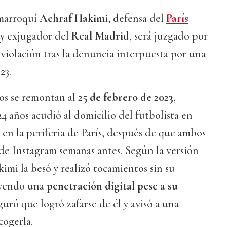
-marroquí
Achraf Hakimi
, defensa del
París
y exjugador del
Real Madrid
, será juzgado por
violación tras la denuncia interpuesta por una
23.
os se remontan al
25 de febrero de 2023
,
 años acudió al domicilio del futbolista en
en la periferia de París, después de que ambos
 de Instagram semanas antes. Según la versión
imi la besó y realizó tocamientos sin su
uyendo una
penetración digital pese a su
guró que logró zafarse de él y avisó a una
cogerla.