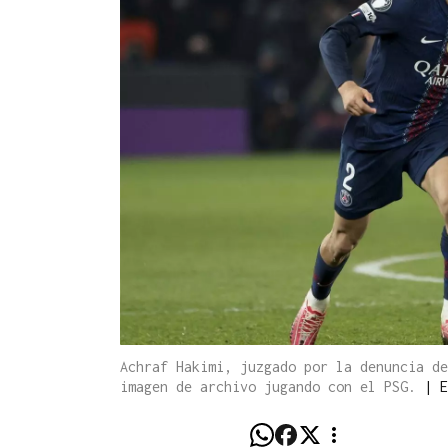
Achraf Hakimi, juzgado por la denuncia de
imagen de archivo jugando con el PSG.
|
E