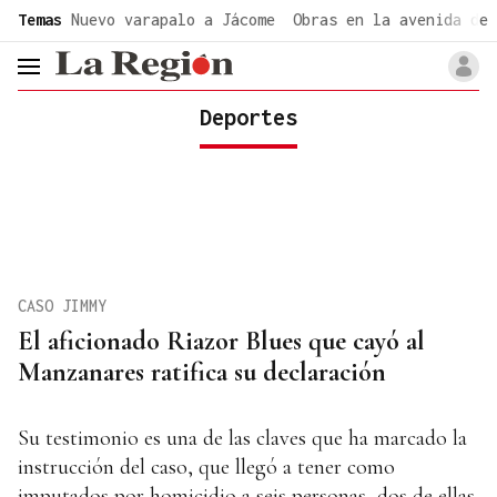
common.go-to-content
Temas
Nuevo varapalo a Jácome
Obras en la avenida de 
header.menu.open
Deportes
CASO JIMMY
El aficionado Riazor Blues que cayó al
Manzanares ratifica su declaración
Su testimonio es una de las claves que ha marcado la
instrucción del caso, que llegó a tener como
imputados por homicidio a seis personas, dos de ellas