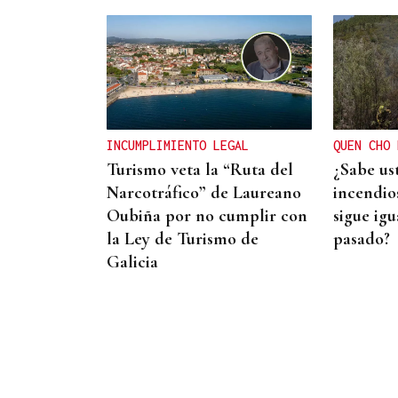
DALLAS MAVERICKS
Santi Aldama, jugador de la
NBA, visita Ourense
INCUMPLIMIENTO LEGAL
QUEN CHO 
Turismo veta la “Ruta del
¿Sabe us
Narcotráfico” de Laureano
incendios
Oubiña por no cumplir con
sigue igu
la Ley de Turismo de
pasado?
Galicia