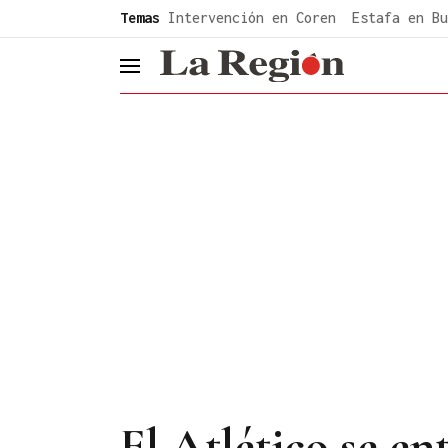
common.go-to-content
Temas
Intervención en Coren
Estafa en Bu
header.menu.open
El Atlético se en