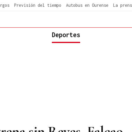
rgos
Previsión del tiempo
Autobus en Ourense
La prens
Deportes
trena sin Reyes, Falcao