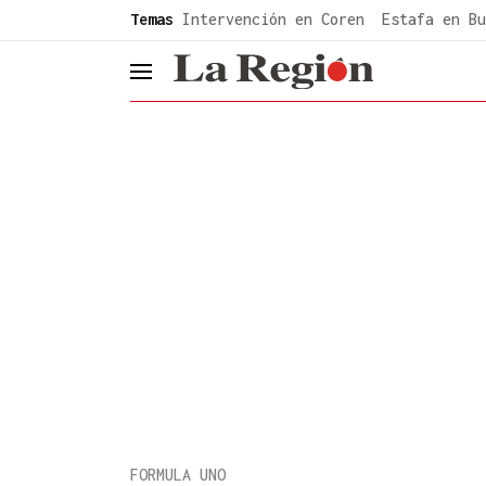
common.go-to-content
Temas
Intervención en Coren
Estafa en Bu
header.menu.open
FORMULA UNO