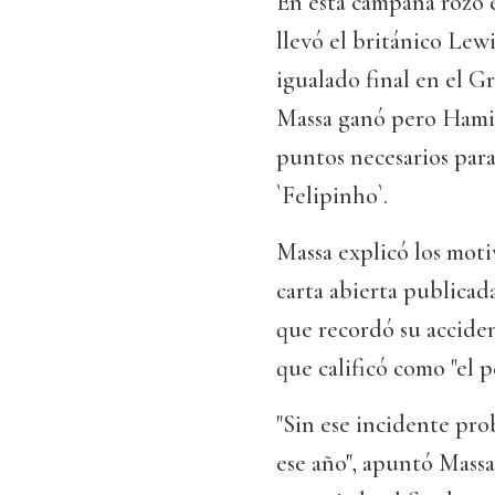
En esta campaña rozó 
llevó el británico Le
igualado final en el G
Massa ganó pero Hamilt
puntos necesarios par
`Felipinho`.
Massa explicó los moti
carta abierta publicad
que recordó su accide
que calificó como "el 
"Sin ese incidente pr
ese año", apuntó Massa