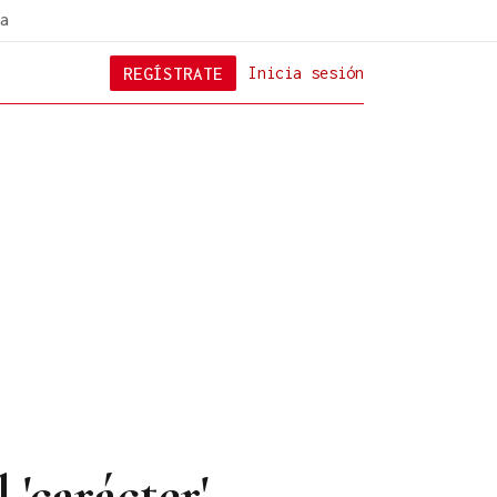
a
REGÍSTRATE
Inicia sesión
'carácter'