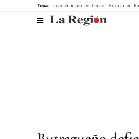
common.go-to-content
Temas
Intervención en Coren
Estafa en Bu
header.menu.open
Butragueño defien