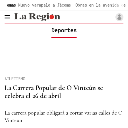
common.go-to-content
Temas
Nuevo varapalo a Jácome
Obras en la avenida de 
header.menu.open
Deportes
ATLETISMO
La Carrera Popular de O Vinteún se
celebra el 26 de abril
La carrera popular obligará a cortar varias calles de O
Vinteún