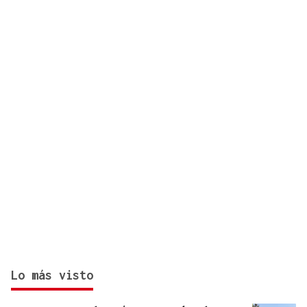
hantavirus Andes y permanece aislado en Galicia
Lo más visto