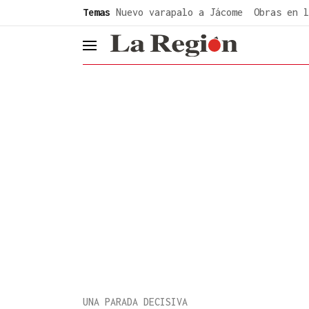
common.go-to-content
Temas
Nuevo varapalo a Jácome
Obras en l
header.menu.open
UNA PARADA DECISIVA