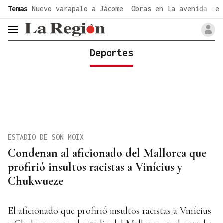
common.go-to-content
Temas
Nuevo varapalo a Jácome
Obras en la avenida de 
header.menu.open
Deportes
ESTADIO DE SON MOIX
Condenan al aficionado del Mallorca que
profirió insultos racistas a Vinícius y
Chukwueze
El aficionado que profirió insultos racistas a Vinícius