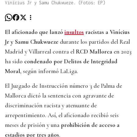
Vinícius Jr y Samu Chukwueze. (Fotos: EP)
El aficionado que lanzó
insultos
racistas a Vinícius
Jr y Samu Chukwueze
durante los partidos del Real
Madrid y Villarreal contra el
RCD Mallorca
en 2023
ha sido
condenado por Delitos de Integridad
Moral
, según informó LaLiga.
El Juzgado de Instrucción número 3 de Palma de
Mallorca dictó la sentencia con agravante de
discriminación racista y atenuante de
arrepentimiento. Así, el aficionado recibió seis
meses de prisión y una
prohibición de acceso a
estadios por tres años
.