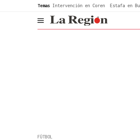
common.go-to-content
Temas
Intervención en Coren
Estafa en Bu
header.menu.open
FÚTBOL