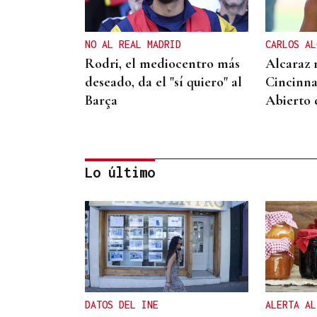
NO AL REAL MADRID
CARLOS AL
Rodri, el mediocentro más
Alcaraz 
deseado, da el "sí quiero" al
Cincinna
Barça
Abierto
Lo último
DALLAS MAVERICKS
Santi Aldama, jugador de la
NBA, visita Ourense
DATOS DEL INE
ALERTA AL