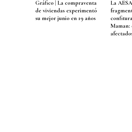
Gráfico | La compraventa
La AESA
de viviendas experimentó
fragment
su mejor junio en 19 años
confitur
Maman: e
afectado
ESPACIO SCHENGEN
❌ ✅ Encuesta | ¿Crees que
Italia debe levantar los
controles a los españoles?