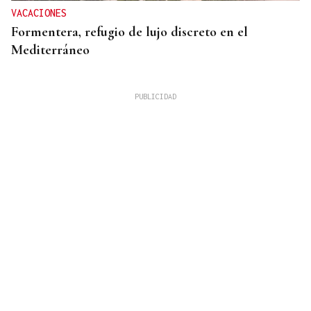
VACACIONES
Formentera, refugio de lujo discreto en el
Mediterráneo
MIGRACIONES
Israel registra cifras récord de emigración, según
un estudio de la Universidad de Tel Aviv