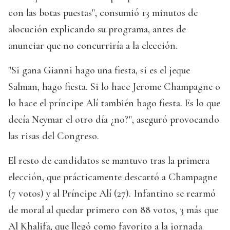
con las botas puestas", consumió 13 minutos de
alocución explicando su programa, antes de
anunciar que no concurriría a la elección.
"Si gana Gianni hago una fiesta, si es el jeque
Salman, hago fiesta. Si lo hace Jerome Champagne o
lo hace el príncipe Alí también hago fiesta. Es lo que
decía Neymar el otro día ¿no?", aseguró provocando
las risas del Congreso.
El resto de candidatos se mantuvo tras la primera
elección, que prácticamente descartó a Champagne
(7 votos) y al Príncipe Alí (27). Infantino se rearmó
de moral al quedar primero con 88 votos, 3 más que
Al Khalifa, que llegó como favorito a la jornada