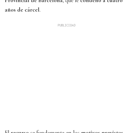
Provincial de Barcelona
, que le
condenó a cuatro
años de cárcel
.
El
recurso
se fundamenta en los
motivos previstos