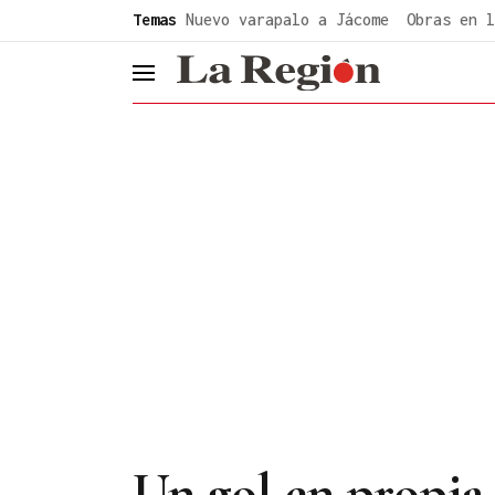
common.go-to-content
Temas
Nuevo varapalo a Jácome
Obras en l
header.menu.open
Un gol en propia