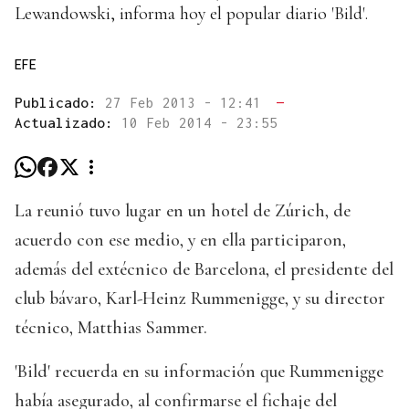
Lewandowski, informa hoy el popular diario 'Bild'.
EFE
Publicado:
27 Feb 2013 - 12:41
—
Actualizado:
10 Feb 2014 - 23:55
La reunió tuvo lugar en un hotel de Zúrich, de
acuerdo con ese medio, y en ella participaron,
además del extécnico de Barcelona, el presidente del
club bávaro, Karl-Heinz Rummenigge, y su director
técnico, Matthias Sammer.
'Bild' recuerda en su información que Rummenigge
había asegurado, al confirmarse el fichaje del