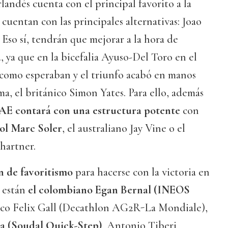
rlandés cuenta con el principal favorito a la
 cuentan con las principales alternativas: Joao
Eso sí, tendrán que mejorar a la hora de
a, ya que en la bicefalia Ayuso-Del Toro en el
ó como esperaban y el triunfo acabó en manos
ma, el británico Simon Yates. Para ello, además
UAE contará con una estructura potente
con
ñol Marc Soler
, el australiano Jay Vine o el
chartner.
n de favoritismo
para hacerse con la victoria en
l están
el colombiano Egan Bernal (INEOS
riaco Felix Gall (Decathlon AG2R-La Mondiale),
da (Soudal Quick-Step)
, Antonio Tiberi