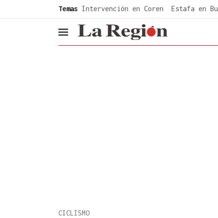
common.go-to-content
Temas
Intervención en Coren
Estafa en Bu
header.menu.open
CICLISMO