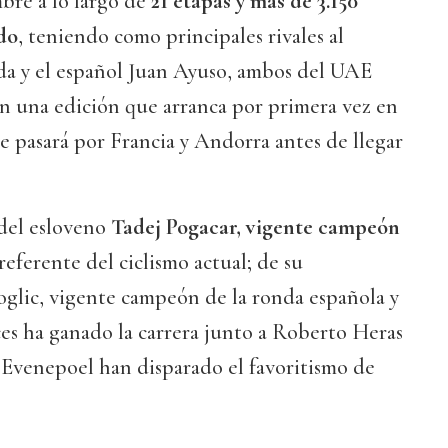
mbre a lo largo de
21 etapas y más de 3.150
do
, teniendo como principales rivales al
a y el español Juan Ayuso, ambos del UAE
 una edición que arranca por primera vez en
ue pasará por Francia y Andorra antes de llegar
 del esloveno
Tadej Pogacar, vigente campeón
referente del ciclismo actual; de su
glic, vigente campeón de la ronda española y
es ha ganado la carrera junto a Roberto Heras
 Evenepoel han disparado el favoritismo de