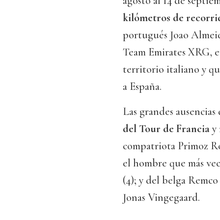
agosto al 14 de septie
kilómetros de recorri
portugués Joao Almeid
Team Emirates XRG, en
territorio italiano y q
a España.
Las grandes ausencias
del Tour de Francia
y 
compatriota Primoz Ro
el hombre que más vec
(4); y del belga Remco
Jonas Vingegaard.