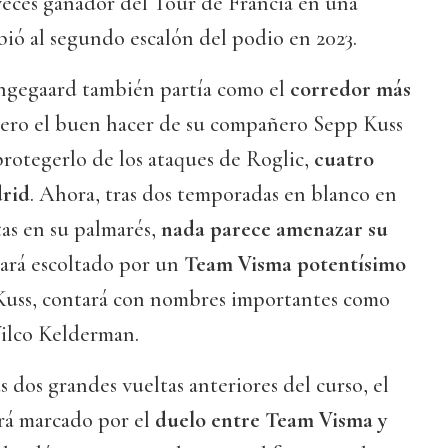
veces ganador del Tour de Francia en una
bió al segundo escalón del podio en 2023.
ingegaard también partía como el
corredor más
pero el buen hacer de su compañero Sepp Kuss
 protegerlo de los ataques de Roglic,
cuatro
drid
. Ahora, tras dos temporadas en blanco en
as en su palmarés,
nada parece amenazar su
tará escoltado por un
Team Visma potentísimo
e Kuss, contará con nombres importantes como
ilco Kelderman.
s dos grandes vueltas anteriores del curso, el
ará marcado por el
duelo entre Team Visma y