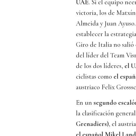
UAE
. Si el equipo nee
victoria, los de Matxín
Almeida y Juan Ayuso. 
establecer la estrategi
Giro de Italia no sali
del líder del Team Vis
de los dos líderes,
el 
ciclistas como
el espa
austriaco Felix Grosss
En un
segundo escaló
la clasificación genera
Grenadiers)
, el aust
el español Mikel Lan