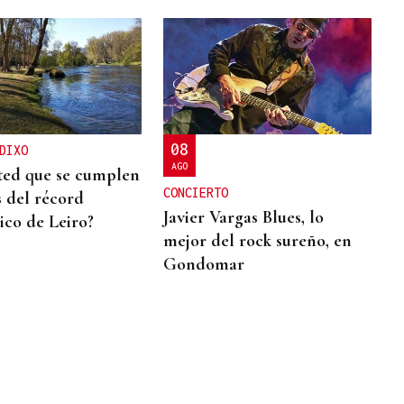
08
DIXO
AGO
ted que se cumplen
CONCIERTO
s del récord
Javier Vargas Blues, lo
co de Leiro?
mejor del rock sureño, en
Gondomar