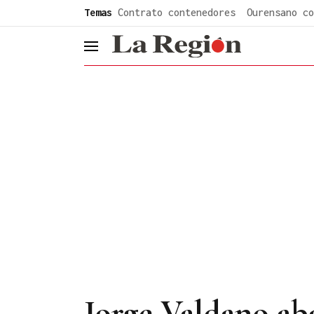
common.go-to-content
Temas
Contrato contenedores
Ourensano co
header.menu.open
Jorge Valdano ab