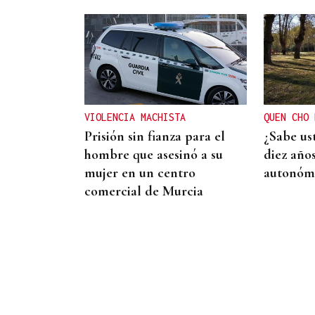
SUSTITUTO DEL OURENSANO
Vázquez Alvite, nuevo
presidente del Comité
Técnico en Galicia
VIOLENCIA MACHISTA
QUEN CHO 
Prisión sin fianza para el
¿Sabe us
hombre que asesinó a su
diez año
mujer en un centro
autonómi
comercial de Murcia