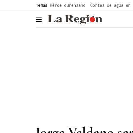
common.go-to-content
Temas
Héroe ourensano
Cortes de agua en 
header.menu.open
Jorge Valdano se