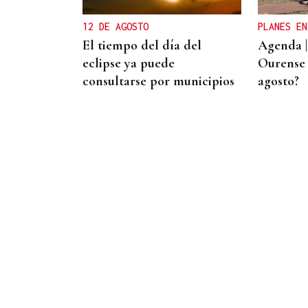
conquistar el maillot rojo
12 DE AGOSTO
PLANES EN
El tiempo del día del
Agenda |
eclipse ya puede
Ourense 
consultarse por municipios
agosto?
OFERTA DIVERSIFICADA
Las academias de Ourense
se reinventan tras el fin de
los exámenes de septiembre