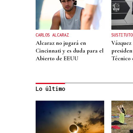
CARLOS ALCARAZ
SUSTITUTO
Alcaraz no jugará en
Vázquez 
Cincinnati y es duda para el
presiden
Abierto de EEUU
Técnico 
Lo último
2019, SU PRIMERA GRANDE
Pogacar vuelve a La Vuelta
siete años después y busca