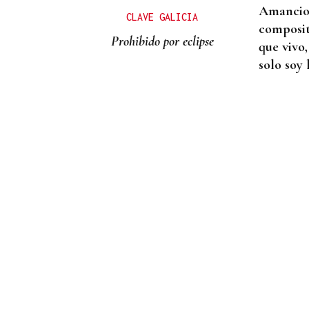
Amancio 
CLAVE GALICIA
composit
Prohibido por eclipse
que vivo,
solo soy 
AUTO JUDICIAL
La Justicia frena un
proyecto eólico en la
provincia de Ourense por
riesgos medioambientales