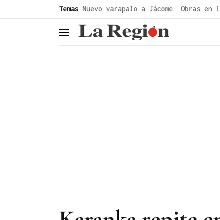
common.go-to-content
Temas
Nuevo varapalo a Jácome
Obras en l
header.menu.open
Karanka repite en