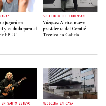
CARAZ
SUSTITUTO DEL OURENSANO
no jugará en
Vázquez Alvite, nuevo
ti y es duda para el
presidente del Comité
 de EEUU
Técnico en Galicia
 EN SANTO ESTEVO
MEDICINA EN CASA