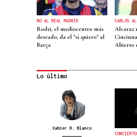
NO AL REAL MADRID
CARLOS AL
Rodri, el mediocentro más
Alcaraz 
deseado, da el "sí quiero" al
Cincinna
Barça
Abierto
Lo último
DALLAS MAVERICKS
Santi Aldama, jugador de la
NBA, visita Ourense
Xabier R. Blanco
CONCIERTO