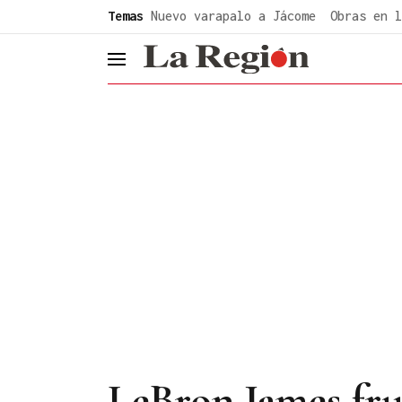
common.go-to-content
Temas
Nuevo varapalo a Jácome
Obras en l
header.menu.open
LeBron James frus