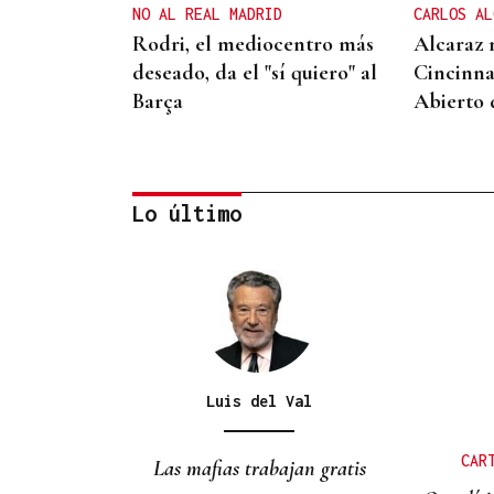
NO AL REAL MADRID
CARLOS AL
Rodri, el mediocentro más
Alcaraz 
deseado, da el "sí quiero" al
Cincinna
Barça
Abierto
Lo último
DALLAS MAVERICKS
Santi Aldama, jugador de la
NBA, visita Ourense
Luis del Val
CAR
Las mafias trabajan gratis