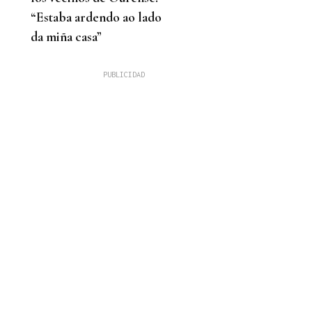
“Estaba ardendo ao lado
da miña casa”