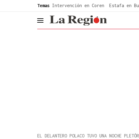
common.go-to-content
Temas
Intervención en Coren
Estafa en Bu
header.menu.open
EL DELANTERO POLACO TUVO UNA NOCHE PLETÓR