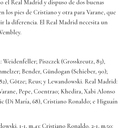
lo el Real Madrid y dispuso de dos buenas
en los pies de Cristiano y otra para Varane, que
r la diferencia. El Real Madrid necesita un
 Wembley.
Weidenfeller; Piszczek (Grosskreutz, 83),
melzer; Bender, Gündogan (Schieber, 90);
 82), Götze; Reus; y Lewandowski. Real Madrid:
arane, Pepe, Coentrao; Khedira, Xabi Alonso
ic (Di María, 68), Cristiano Ronaldo; e Higuaín
owski. 1-1, m.43: Cristiano Ronaldo. 2-1, m.50: