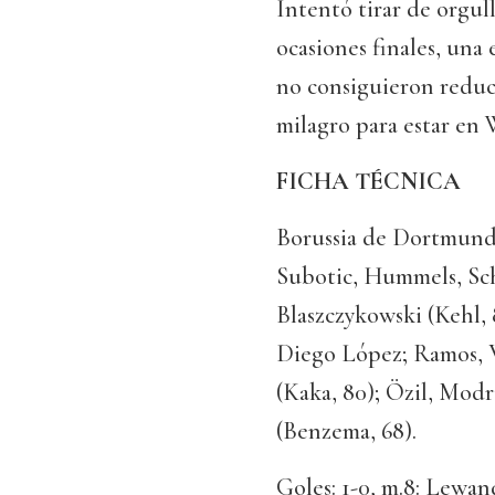
Intentó tirar de orgul
ocasiones finales, una 
no consiguieron reduci
milagro para estar en
FICHA TÉCNICA
Borussia de Dortmund: 
Subotic, Hummels, Sch
Blaszczykowski (Kehl,
Diego López; Ramos, V
(Kaka, 80); Özil, Modr
(Benzema, 68).
Goles: 1-0, m.8: Lewand