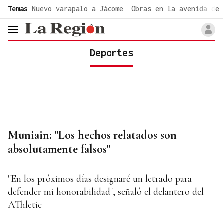
common.go-to-content
Temas
Nuevo varapalo a Jácome
Obras en la avenida de 
header.menu.open
Deportes
Muniain: "Los hechos relatados son
absolutamente falsos"
"En los próximos días designaré un letrado para
defender mi honorabilidad", señaló el delantero del
AThletic