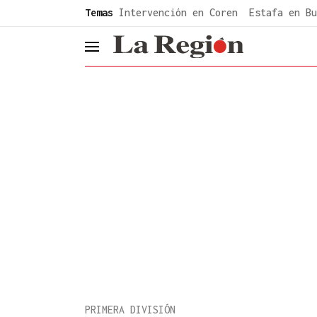
common.go-to-content
Temas
Intervención en Coren
Estafa en Bu
header.menu.open
PRIMERA DIVISIÓN