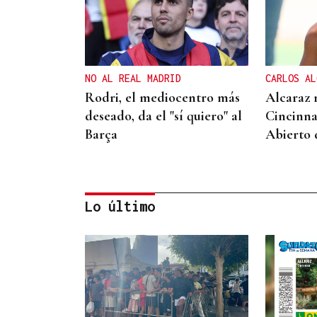
NO AL REAL MADRID
CARLOS AL
Rodri, el mediocentro más
Alcaraz 
deseado, da el "sí quiero" al
Cincinna
Barça
Abierto
Lo último
DALLAS MAVERICKS
Santi Aldama, jugador de la
NBA, visita Ourense