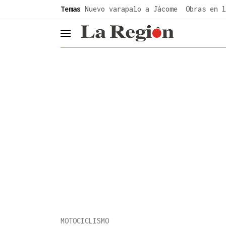
common.go-to-content
Temas
Nuevo varapalo a Jácome
Obras en l
header.menu.open
MOTOCICLISMO