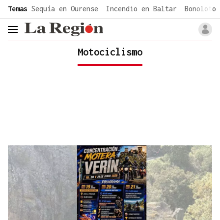
common.go-to-content
Temas
Sequía en Ourense
Incendio en Baltar
Bonoloto 
header.menu.open
Motociclismo