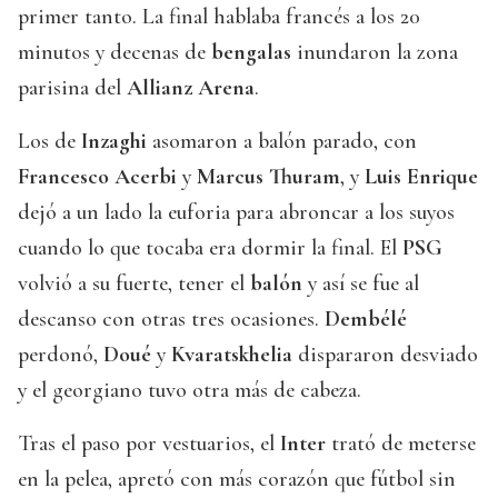
primer tanto. La final hablaba francés a los 20
minutos y decenas de
bengalas
inundaron la zona
parisina del
Allianz Arena
.
Los de
Inzaghi
asomaron a balón parado, con
Francesco Acerbi
y
Marcus Thuram
, y
Luis Enrique
dejó a un lado la euforia para abroncar a los suyos
cuando lo que tocaba era dormir la final. El
PSG
volvió a su fuerte, tener el
balón
y así se fue al
descanso con otras tres ocasiones.
Dembélé
perdonó,
Doué
y
Kvaratskhelia
dispararon desviado
y el georgiano tuvo otra más de cabeza.
Tras el paso por vestuarios, el
Inter
trató de meterse
en la pelea, apretó con más corazón que fútbol sin