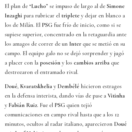
El plan de “
Lucho
” se impuso de largo al de
Simone
Inzaghi
para rubricar el
triplete
y dejar en blanco a
los de Milán. El
PSG
fue frío de inicio, como si se
supiese superior, concentrado en la retaguardia ante
los amagos de correr de un
Inter
que se metió en su
campo. El equipo galo no se dejó sorprender y jugó
a placer con la
posesión
y los
cambios arriba
que
destrozaron el entramado rival.
Doué
,
Kvaratskhelia
y
Dembélé
hicieron estragos
en la defensa interista, dando vías de pase a
Vitinha
y
Fabián Ruiz
. Fue el
PSG
quien tejió
comunicaciones en campo rival hasta que a los 12
minutos, ocultos al radar italiano, aparecieron
Doué