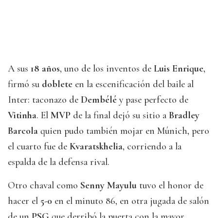
A sus
18 años
, uno de los inventos de
Luis Enrique
,
firmó su
doblete
en la escenificación del baile al
Inter: taconazo de
Dembélé
y pase perfecto de
Vitinha
. El
MVP
de la final dejó su sitio a
Bradley
Barcola
quien pudo también mojar en Múnich, pero
el cuarto fue de
Kvaratskhelia
, corriendo a la
espalda de la defensa rival.
Otro chaval como
Senny Mayulu
tuvo el honor de
hacer el
5-0
en el minuto 86, en otra jugada de salón
de un
PSG
que derribó la puerta con la mayor