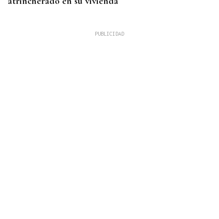
atrincherado en su vivienda
TERCERA FEDERACIÓN
El Arenteiro salda la deuda con los jugadores un
día antes del final del plazo