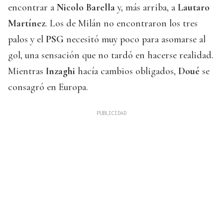
encontrar a
Nicolo Barella
y, más arriba, a
Lautaro
Martínez
. Los de Milán no encontraron los tres
palos y el
PSG
necesitó muy poco para asomarse al
gol, una sensación que no tardó en hacerse realidad.
Mientras
Inzaghi
hacía cambios obligados,
Doué
se
consagró en Europa.