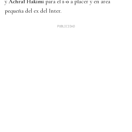
y
Achraf Hakimi
para el
1-0
a placer y en área
pequeña del ex del Inter.