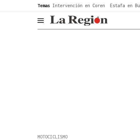
common.go-to-content
Temas
Intervención en Coren
Estafa en Bu
header.menu.open
MOTOCICLISMO