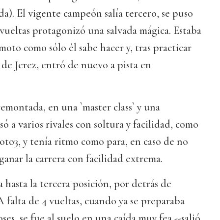
). El vigente campeón salía tercero, se puso
1 vueltas protagonizó una salvada mágica. Estaba
 moto como sólo él sabe hacer y, tras practicar
 de Jerez, entró de nuevo a pista en
emontada, en una `master class` y una
só a varios rivales con soltura y facilidad, como
Moto3, y tenía ritmo como para, en caso de no
ganar la carrera con facilidad extrema.
a hasta la tercera posición, por detrás de
A falta de 4 vueltas, cuando ya se preparaba
ses, se fue al suelo en una caída muy fea --salió