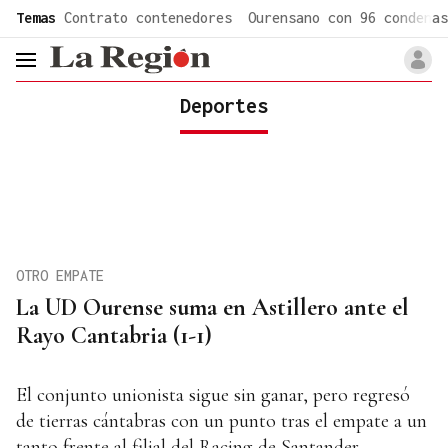
common.go-to-content
Temas
Contrato contenedores
Ourensano con 96 condenas
header.menu.open
Deportes
OTRO EMPATE
La UD Ourense suma en Astillero ante el
Rayo Cantabria (1-1)
El conjunto unionista sigue sin ganar, pero regresó
de tierras cántabras con un punto tras el empate a un
tanto frente al filial del Racing de Santander