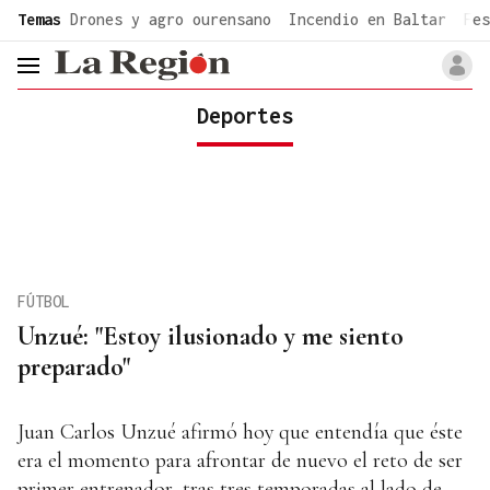
common.go-to-content
Temas
Drones y agro ourensano
Incendio en Baltar
Fes
header.menu.open
Deportes
FÚTBOL
Unzué: "Estoy ilusionado y me siento
preparado"
Juan Carlos Unzué afirmó hoy que entendía que éste
era el momento para afrontar de nuevo el reto de ser
primer entrenador, tras tres temporadas al lado de