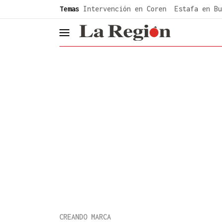
common.go-to-content
Temas
Intervención en Coren
Estafa en Bu
header.menu.open
CREANDO MARCA