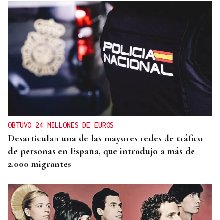
SIEMENS GAMESA
El Ibex 35 abre la sesión con un alza del 0,4% y
acaricia los históricos 20.100 puntos
OBTUVO 24 MILLONES DE EUROS
Desarticulan una de las mayores redes de tráfico
de personas en España, que introdujo a más de
2.000 migrantes