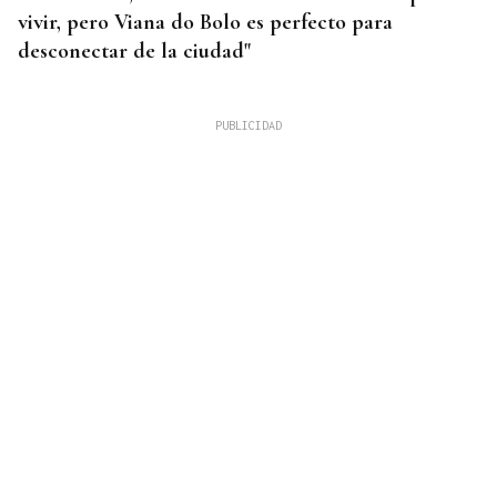
vivir, pero Viana do Bolo es perfecto para
desconectar de la ciudad"
INCENDIO EN BARBADÁS
Un accidente en la N-525 a su paso por Vilardevós
se salda con un herido en una pierna