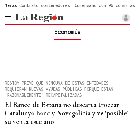
common.go-to-content
Temas
Contrato contenedores
Ourensano con 96 condenas
header.menu.open
Economía
RESTOY PREVÉ QUE NINGUNA DE ESTAS ENTIDADES
REQUIERAN NUEVAS AYUDAS PÚBLICAS PORQUE ESTÁN
'RAZONABLEMENTE' RECAPITALIZADAS
El Banco de España no descarta trocear
Catalunya Banc y Novagalicia y ve 'posible'
su venta este año