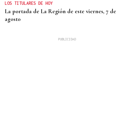
LOS TITULARES DE HOY
La portada de La Región de este viernes, 7 de
agosto
REUNIÓN EN SANTIAGO
Toxos e Xestas se prepara para celebrar su 50
aniversario como referente de la cultura gallega
en Cataluña