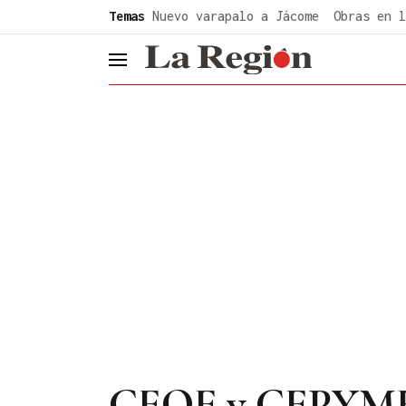
common.go-to-content
Temas
Nuevo varapalo a Jácome
Obras en l
header.menu.open
CEOE y CEPYME a