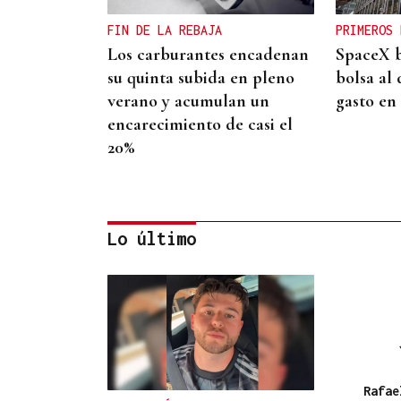
FIN DE LA REBAJA
PRIMEROS 
Los carburantes encadenan
SpaceX b
su quinta subida en pleno
bolsa al 
verano y acumulan un
gasto en
encarecimiento de casi el
20%
Lo último
SIEMENS GAMESA
El Ibex 35 abre la sesión con
un alza del 0,4% y acaricia
los históricos 20.100 puntos
Rafae