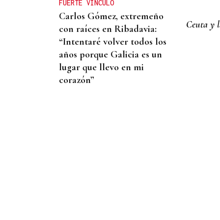
FUERTE VÍNCULO
Carlos Gómez, extremeño
Ceuta y l
con raíces en Ribadavia:
“Intentaré volver todos los
años porque Galicia es un
lugar que llevo en mi
corazón”
PILATES EN OURENSE
Pausa, equilibrio y
respiración se citan en las
piscinas de Luíntra