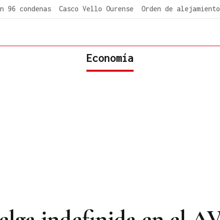
n 96 condenas
Casco Vello Ourense
Orden de alejamiento
Economía
ga indefinida en el AV