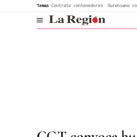
common.go-to-content
Temas
Contrato contenedores
Ourensano co
header.menu.open
CGT convoca huel