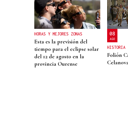
INVESTIGACIÓN
Una nueva tecnología
utiliza la IA para optimizar
cultivos
08
HORAS Y MEJORES ZONAS
AGO
Esta es la previsión del
HISTORIA
tiempo para el eclipse solar
Folión C
del 12 de agosto en la
Celanov
provincia Ourense
"REGENERACIÓN NACIONAL"