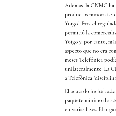
Además, la CNMC ha an
productos minoristas d
Yoigo". Para el regulad
permitió la comercial
Yoigo y, por tanto, má
aspecto que no era com
meses Telefónica podía
unilateralmente. La C
a Telefónica "discipli
El acuerdo incluía ad
paquete mínimo de 4.22
en varias fases. El or