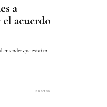
es a
r el acuerdo
l entender que existían