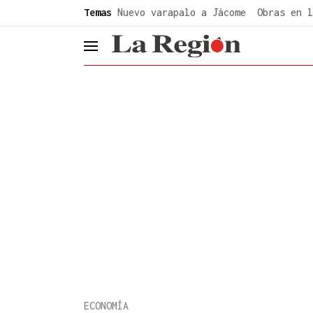
common.go-to-content
Temas
Nuevo varapalo a Jácome
Obras en l
header.menu.open
ECONOMÍA