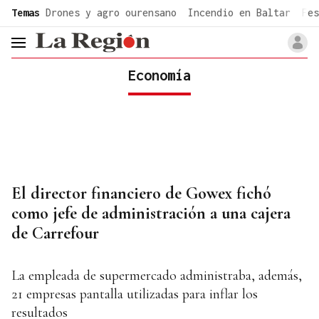
common.go-to-content
Temas
Drones y agro ourensano
Incendio en Baltar
Fes
header.menu.open
Economía
El director financiero de Gowex fichó
como jefe de administración a una cajera
de Carrefour
La empleada de supermercado administraba, además,
21 empresas pantalla utilizadas para inflar los
resultados