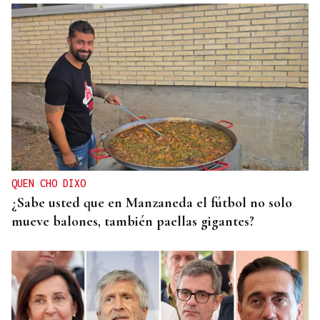
SIEMENS GAMESA
El Ibex 35 abre la sesión con un alza del 0,4% y
acaricia los históricos 20.100 puntos
QUEN CHO DIXO
¿Sabe usted que en Manzaneda el fútbol no solo
mueve balones, también paellas gigantes?