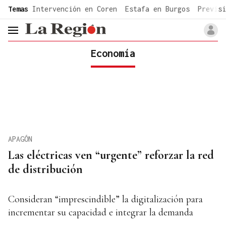
common.go-to-content
Temas
Intervención en Coren
Estafa en Burgos
Previsi
header.menu.open
Economía
APAGÓN
Las eléctricas ven “urgente” reforzar la red
de distribución
Consideran “imprescindible” la digitalización para
incrementar su capacidad e integrar la demanda