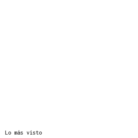
Un tiroteo escolar en Tailandia deja al menos 6
muertos y 15 heridos
Lo más visto