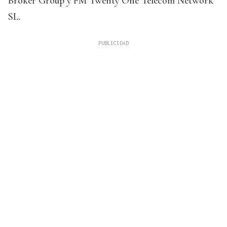
Broker Group y FM Twenty One Telecom Network
SL.