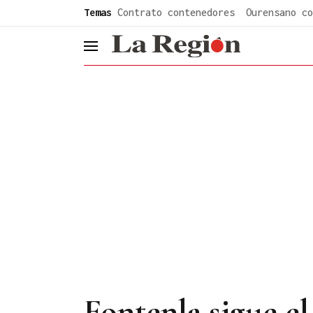
common.go-to-content
Temas
Contrato contenedores
Ourensano co
header.menu.open
Fontenla sigue el