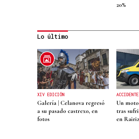
20%
Lo último
INVESTIGACIÓN
Una nueva tecnología
utiliza la IA para optimizar
cultivos
XIV EDICIÓN
ACCIDENTE
Galería | Celanova regresó
Un motor
a su pasado castrexo, en
tras sufr
fotos
en Rairi