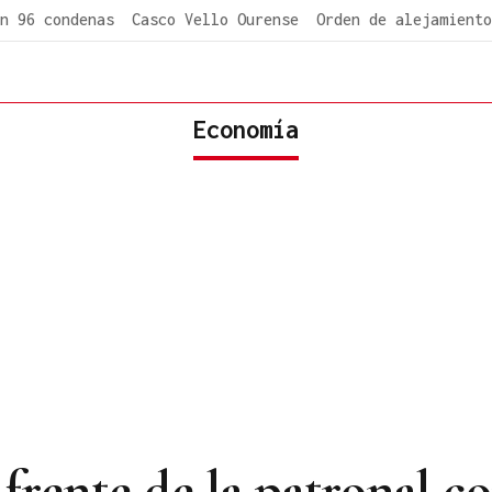
n 96 condenas
Casco Vello Ourense
Orden de alejamiento
Economía
 frente de la patronal c