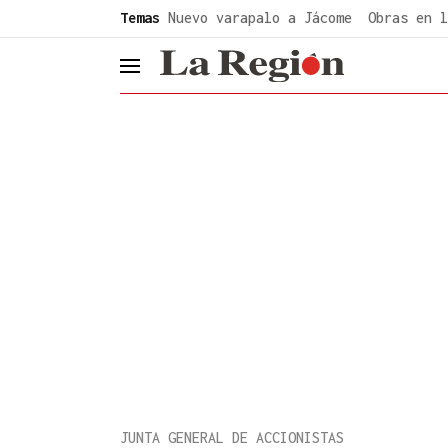
common.go-to-content
Temas
Nuevo varapalo a Jácome
Obras en l
header.menu.open
JUNTA GENERAL DE ACCIONISTAS