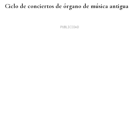
Ciclo de conciertos de órgano de música antigua
QUEN CHO DIXO
¿Sabe usted que el CHUO pone la cubertería de
algún que otro bar de Ourense?