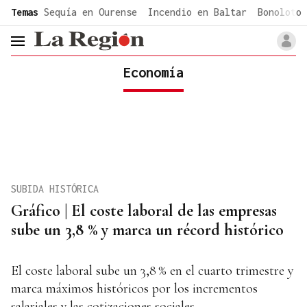
common.go-to-content
Temas
Sequía en Ourense
Incendio en Baltar
Bonoloto 
header.menu.open
Economía
SUBIDA HISTÓRICA
Gráfico | El coste laboral de las empresas
sube un 3,8 % y marca un récord histórico
El coste laboral sube un 3,8 % en el cuarto trimestre y
marca máximos históricos por los incrementos
salariales y las cotizaciones sociales