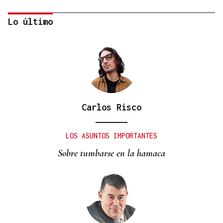
Lo último
Carlos Risco
PRIMEROS RESULTADOS
SpaceX baja un 12% en bolsa al disparar su gasto
LOS ASUNTOS IMPORTANTES
gasto en IA
Sobre tumbarse en la hamaca