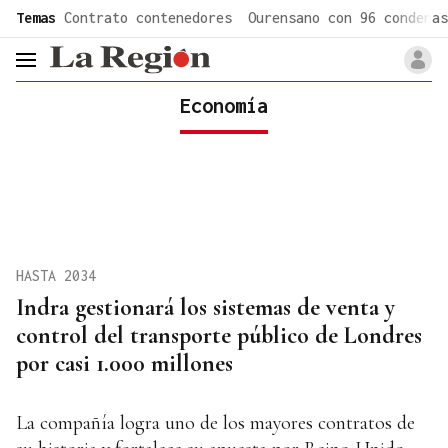
common.go-to-content
Temas
Contrato contenedores
Ourensano con 96 condenas
header.menu.open
Economía
HASTA 2034
Indra gestionará los sistemas de venta y
control del transporte público de Londres
por casi 1.000 millones
La compañía logra uno de los mayores contratos de