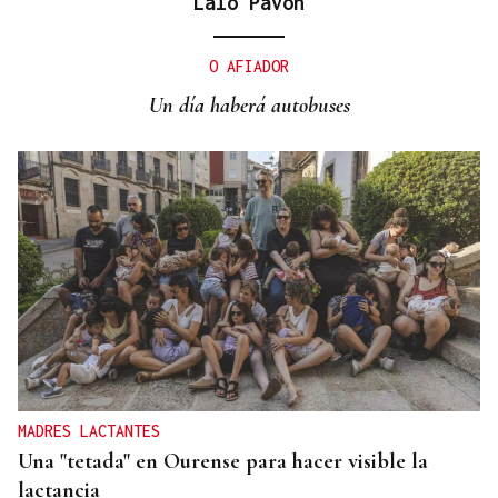
Lalo Pavón
SIEMENS GAMESA
El Ibex 35 abre la sesión con un alza del 0,4% y
O AFIADOR
acaricia los históricos 20.100 puntos
Un día haberá autobuses
MADRES LACTANTES
Una "tetada" en Ourense para hacer visible la
lactancia