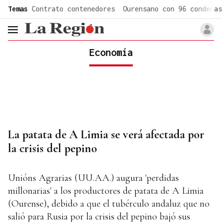
common.go-to-content
Temas
Contrato contenedores
Ourensano con 96 condenas
header.menu.open
Economía
La patata de A Limia se verá afectada por
la crisis del pepino
Unións Agrarias (UU.AA.) augura 'perdidas
millonarias' a los productores de patata de A Limia
(Ourense), debido a que el tubérculo andaluz que no
salió para Rusia por la crisis del pepino bajó sus