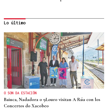
Lo último
INFORME
Bruselas investiga el pago de España a un grupo
japonés
O SON DA ESTACIÓN
Baiuca, Nadadora o 9Louro visitan A Rúa con los
Concertos do Xacobeo