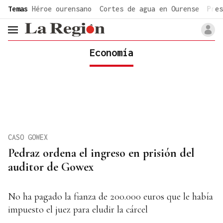
common.go-to-content
Temas
Héroe ourensano
Cortes de agua en Ourense
Pres
header.menu.open
Economía
CASO GOWEX
Pedraz ordena el ingreso en prisión del
auditor de Gowex
No ha pagado la fianza de 200.000 euros que le había
impuesto el juez para eludir la cárcel