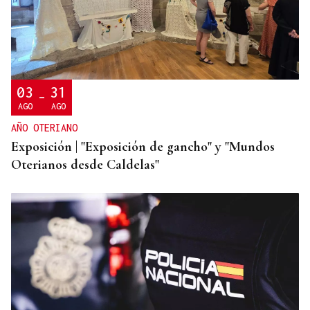
SIEMENS GAMESA
El Ibex 35 abre la sesión con un alza del 0,4% y
acaricia los históricos 20.100 puntos
03
31
-
AGO
AGO
AÑO OTERIANO
Exposición | "Exposición de gancho" y "Mundos
Oterianos desde Caldelas"