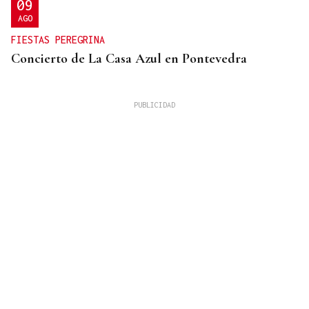
09
AGO
FIESTAS PEREGRINA
Concierto de La Casa Azul en Pontevedra
SUFRIÓ UNA CAÍDA
Desaparecido un hombre de avanzada edad en una
zona de monte en Coirós