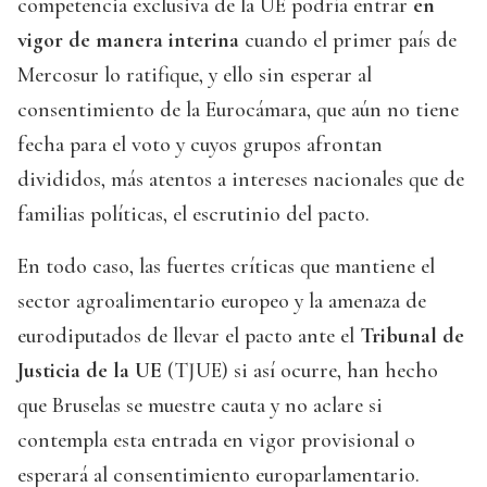
competencia exclusiva de la UE podría entrar
en
vigor de manera interina
cuando el primer país de
Mercosur lo ratifique, y ello sin esperar al
consentimiento de la Eurocámara, que aún no tiene
fecha para el voto y cuyos grupos afrontan
divididos, más atentos a intereses nacionales que de
familias políticas, el escrutinio del pacto.
En todo caso, las fuertes críticas que mantiene el
sector agroalimentario europeo y la amenaza de
eurodiputados de llevar el pacto ante el
Tribunal de
Justicia de la UE
(TJUE) si así ocurre, han hecho
que Bruselas se muestre cauta y no aclare si
contempla esta entrada en vigor provisional o
esperará al consentimiento europarlamentario.