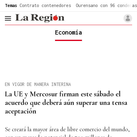
common.go-to-content
Temas
Contrato contenedores
Ourensano con 96 condenas
header.menu.open
Economía
EN VIGOR DE MANERA INTERINA
La UE y Mercosur firman este sábado el
acuerdo que deberá aún superar una tensa
aceptación
Se creará la mayor área de libre comercio del mundo,